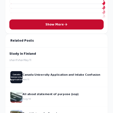
Show More
Related Posts
Study in Finland
sharifvhai
·
May 11
Canada University Application and Intake Confusion
Canada
University
Nov 11
Application
All about statement of purpose (sop)
Aug 10