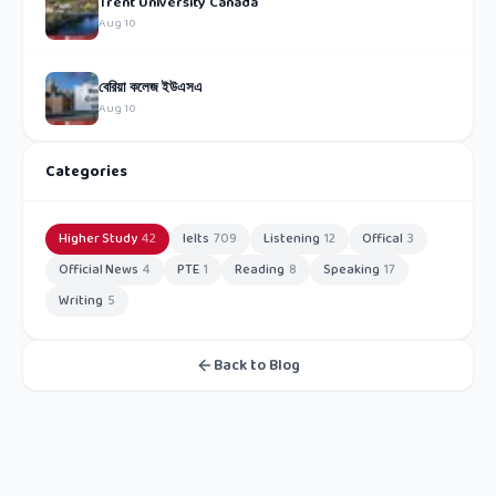
Trent University Canada
Aug 10
বেরিয়া কলেজ ইউএসএ
Aug 10
Categories
Higher Study
42
Ielts
709
Listening
12
Offical
3
Official News
4
PTE
1
Reading
8
Speaking
17
Writing
5
Back to Blog