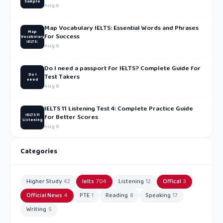
Sample
Aug 6
Map Vocabulary IELTS: Essential Words and Phrases
Map
for Success
Vocabulary
IELTS:
Aug 6
Do I need a passport for IELTS? Complete Guide for
Do I
Test Takers
need
Aug 6
IELTS 11 Listening Test 4: Complete Practice Guide
IELTS 11
for Better Scores
Listening
Aug 6
Categories
Higher Study
42
Ielts
704
Listening
12
Offical
3
Official News
4
PTE
1
Reading
8
Speaking
17
Writing
5