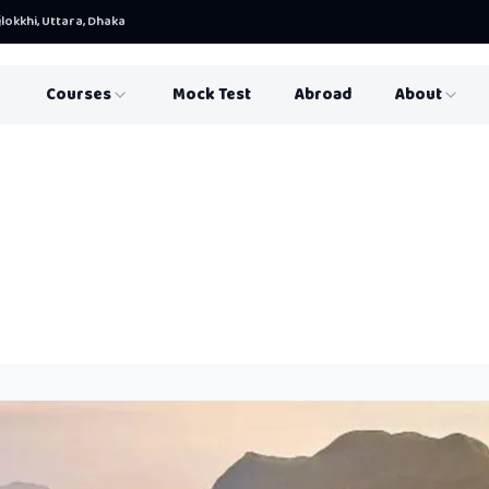
lokkhi, Uttara, Dhaka
Courses
Mock Test
Abroad
About