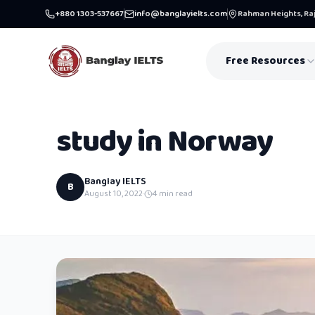
+880 1303-537667
info@banglayielts.com
Rahman Heights, Raj
Free Resources
study in Norway
Banglay IELTS
B
August 10, 2022
·
4
min read